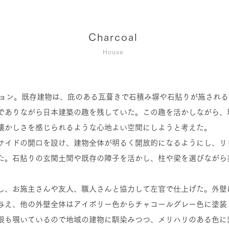
Charcoal
​House
ション。既存建物は、庇のある瓦葺きで石積み塀や石貼りが施され
でありながら日本建築の趣を残していた。この趣を活かしながら、
懐かしさを感じられるような心地よい空間にしようと考えた。
サイドの開口を設け、建物全体が明るく開放的になるようにし、リ
た。石貼りの玄関土間や既存の障子を活かし、柱や梁を選びながら
し、お施主さんや友人、職人さんと協力して左官で仕上げた。外壁
与え、他の外壁全体はアイボリー色からチャコールグレー色に塗装
根も覗いているので地域の建物に馴染みつつ、メリハリのある色に